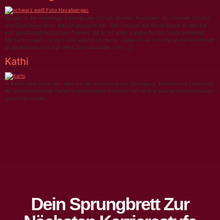
Sergec ist ein vielseitiger Künstler, der sich als Musiker, Produzent, DJ, Content Creator
und Entertainer einen Namen gemacht hat. Sein Content auf Social Media ist geprägt
von gesellschaftskritischen Themen, die er mit einer stabilen Portion Ironie behandelt.
Mit humorvollem Content und selbstproduzierter cooler Musik im Hintergrund hinterfragt
er die Normen und regt seine Zuschauenden zum […]
Kathi
In Kathis Welt dreht sich alles um die Verbindung aus Bewegung, Ästhetik und Lebensstil.
Als leidenschaftliche Tänzerin und Content Creatorin hat sie ihre zwei großen Interessen
geschickt vereint.
Dein Sprungbrett Zur