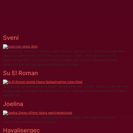
Schlagwort:
Lifestyle
Sveni
Svenja Rossig, von ihren Followern liebevoll Sveni genannt, teilt auf Social Media ihren
Weg in ein alkoholfreies, sportliches und kreatives Leben. Ihre Videos sind leicht,
humorvoll und oft in Form kleiner Szenen erzählt, die typische Alltagssituationen
aufgreifen und gleichzeitig zum Nachdenken anregen.
Su El Roman
Su El Roman ist eine talentierte Singer-Songwriterin und Content Creatorin, die mit ihrer
einzigartigen, engelsgleichen Stimme und ihrem außergewöhnlichen Songwriting-Talent
beeindruckt.
Joelina
Joelina Drews hat sich als vielseitige Künstlerin etabliert, die mühelos zwischen
verschiedenen Musikgenres navigiert.
Havalisergec